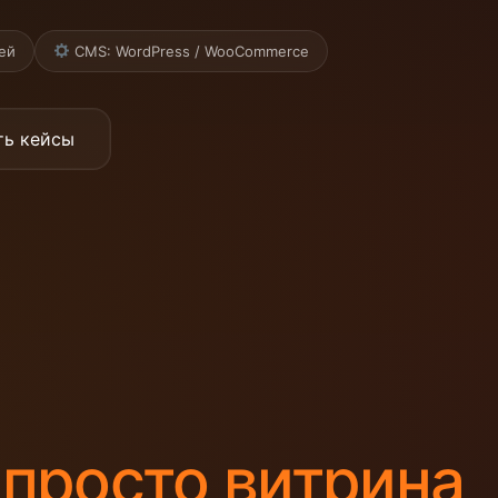
ей
CMS: WordPress / WooCommerce
ть кейсы
м
просто витрина