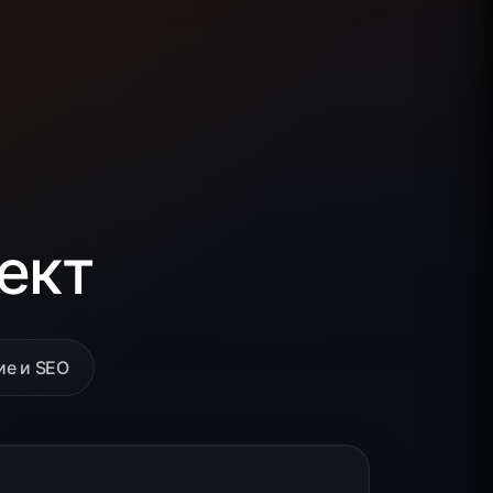
ект
ие и SEO