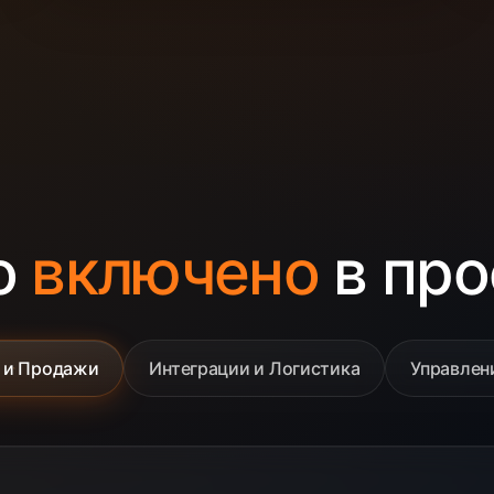
о
включено
в про
 и Продажи
Интеграции и Логистика
Управлен