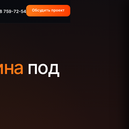
Обсудить проект
8 759-72-54
ина
под