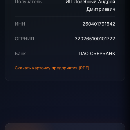
Получатель
ИП Лозебный Андрей
Дмитриевич
ИНН
260401791642
ОГРНИП
320265100101722
Банк
ПАО СБЕРБАНК
Скачать карточку предприятия (PDF)